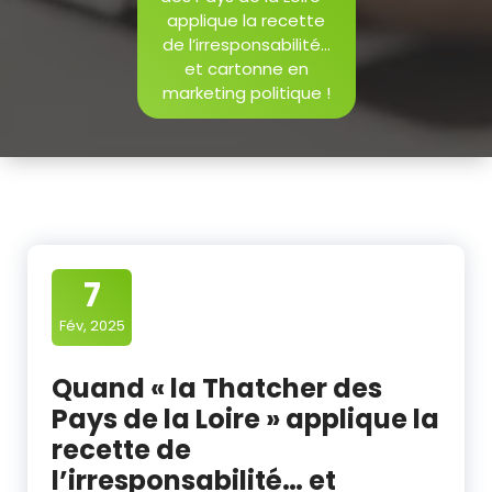
applique la recette
de l’irresponsabilité…
et cartonne en
marketing politique !
7
Fév, 2025
Quand « la Thatcher des
Pays de la Loire » applique la
recette de
l’irresponsabilité… et