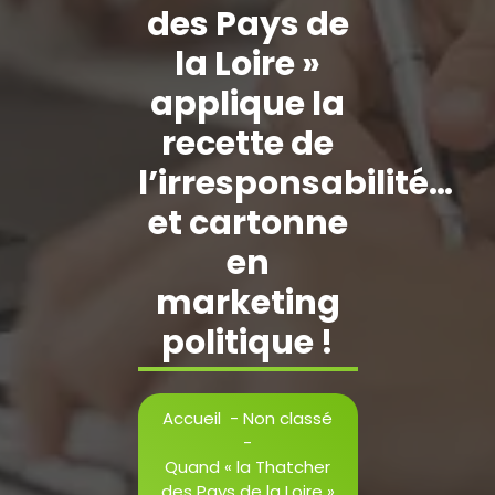
des Pays de
la Loire »
applique la
recette de
l’irresponsabilité…
et cartonne
en
marketing
politique !
Accueil
-
Non classé
-
Quand « la Thatcher
des Pays de la Loire »