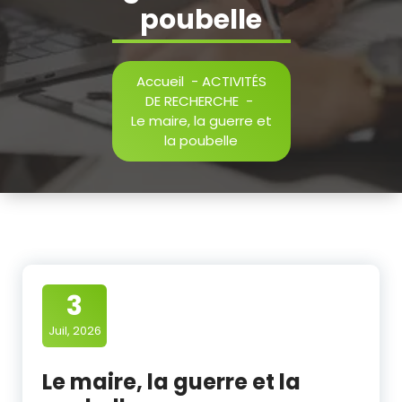
poubelle
Accueil
-
ACTIVITÉS
DE RECHERCHE
-
Le maire, la guerre et
la poubelle
3
Juil, 2026
Le maire, la guerre et la