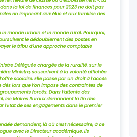
e fermeture de classe ou d’établissement ». La
ans la loi de finances pour 2023 ne doit pas
urales en imposant aux élus et aux familles des
he le monde urbain et le monde rural. Pourquoi,
oursuivent le dédoublement des postes en
 payer le tribu d’une approche comptable
nistre Déléguée chargée de la ruralité, sur le
ière Ministre, souscrivent à la volonté affichée
l’offre scolaire. Elle passe par un droit à l’accès
ue dès lors que l’on impose des contraintes de
groupements forcés. Dans l’attente des
l, les Maires Ruraux demandent la fin des
ar l’Etat de ses engagements dans le premier
endée demandent, là où c’est nécessaire, à ce
alogue avec le Directeur académique. Ils