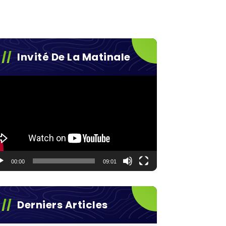
Invité De La Matinale
teur
éo
00:00
09:01
Derniers Articles