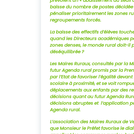
prévoient un « abaissement du seuil d
baisse du nombre de postes décidée d
pénaliser prioritairement les zones r
regroupements forcés.
La baisse des effectifs d’élèves touc
quand les Directeurs académiques p
zones denses, le monde rural doit-il
déséquilibrée ?
Les Maires Ruraux, consultés par la Mi
futur Agenda rural promis par la Prem
par l’Etat de favoriser l’égalité devant 
scolaire à proximité, et se voit romp
déplacements aux enfants par des re
décisions quant au futur Agenda Rura
décisions abruptes et l’application p
Agenda rural.
L’association des Maires Ruraux de V
que Monsieur le Préfet favorise le di