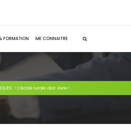
& FORMATION
ME CONNAITRE
TIQUES
-
L’école rurale doit vivre !