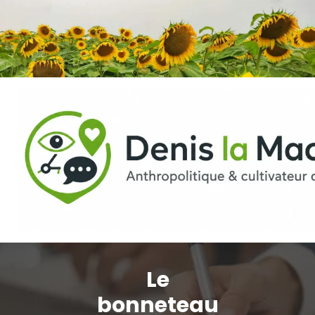
Aller
au
contenu
Le
bonneteau