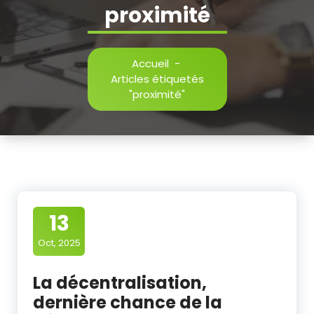
proximité
Accueil
-
Articles étiquetés
"proximité"
13
Oct, 2025
La décentralisation,
dernière chance de la