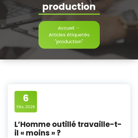
production
Accueil
-
Articles étiquetés
"production"
6
Fév, 2026
L’Homme outillé travaille-t-
il « moins » ?