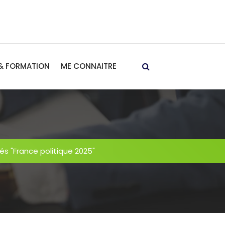
& FORMATION
ME CONNAITRE
tés "France politique 2025"