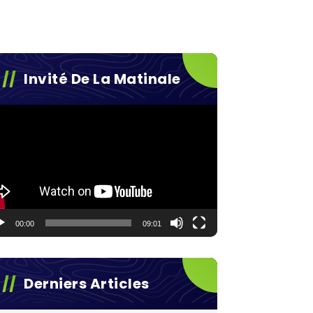
Invité De La Matinale
teur
éo
00:00
09:01
Derniers Articles