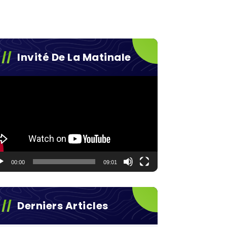
Invité De La Matinale
teur
éo
00:00
09:01
Derniers Articles