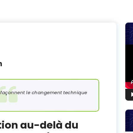
Lec
vid
n
s façonnent le changement technique
tion au-delà du